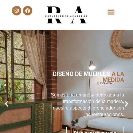
Quienes Somos
DISEÑO DE MUEBLES
A LA
MEDIDA
Somos una empresa dedicada a la
transformación de la madera,
nuestro aspecto diferenciador son
las restauraciones.
Pide tu presupuesto