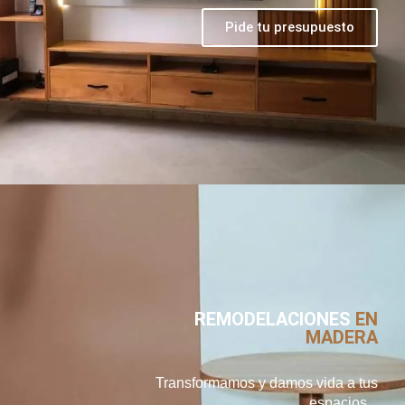
Pide tu presupuesto
REMODELACIONES
EN
MADERA
Transformamos y damos vida a tus
espacios...