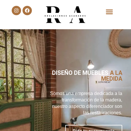
Quienes Somos
DISEÑO DE MUEBLES
A LA
MEDIDA
Somos una empresa dedicada a la
transformación de la madera,
nuestro aspecto diferenciador son
las restauraciones.
Pide tu presupuesto